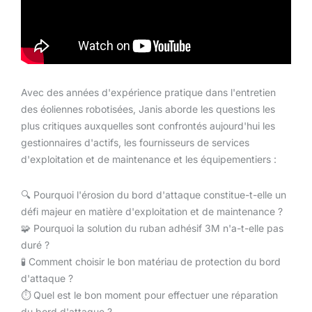
Avec des années d'expérience pratique dans l'entretien
des éoliennes robotisées, Janis aborde les questions les
plus critiques auxquelles sont confrontés aujourd'hui les
gestionnaires d'actifs, les fournisseurs de services
d'exploitation et de maintenance et les équipementiers :
🔍 Pourquoi l'érosion du bord d'attaque constitue-t-elle un
défi majeur en matière d'exploitation et de maintenance ?
🧩 Pourquoi la solution du ruban adhésif 3M n'a-t-elle pas
duré ?
🧪 Comment choisir le bon matériau de protection du bord
d'attaque ?
⏱️ Quel est le bon moment pour effectuer une réparation
du bord d'attaque ?