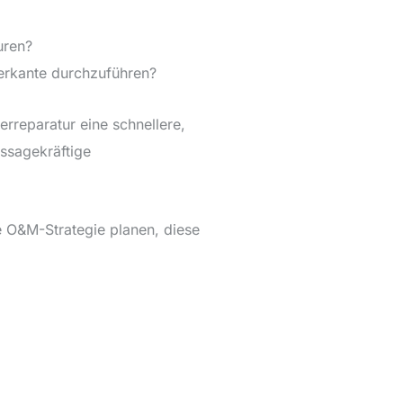
uren?
derkante durchzuführen?
rreparatur eine schnellere,
ussagekräftige
e O&M-Strategie planen, diese