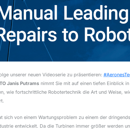
 Folge unserer neuen Videoserie zu präsentieren:
#AeronesTe
TO Janis Putrams
nimmt Sie mit auf einen tiefen Einblick in
en, wie fortschrittliche Robotertechnik die Art und Weise, 
t.
at sich von einem Wartungsproblem zu einem der dringends
ustrie entwickelt. Da die Turbinen immer größer werden u