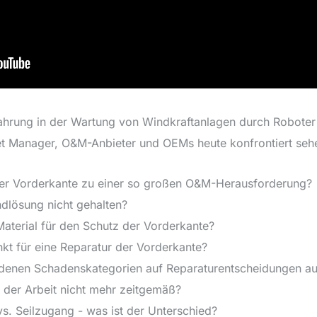
fahrung in der Wartung von Windkraftanlagen durch Roboter 
et Manager, O&M-Anbieter und OEMs heute konfrontiert seh
der Vorderkante zu einer so großen O&M-Herausforderung?
dlösung nicht gehalten?
 Material für den Schutz der Vorderkante?
nkt für eine Reparatur der Vorderkante?
iedenen Schadenskategorien auf Reparaturentscheidungen a
r der Arbeit nicht mehr zeitgemäß?
s. Seilzugang - was ist der Unterschied?