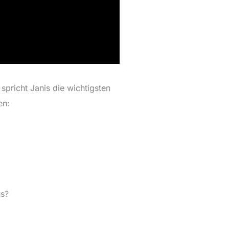
spricht Janis die wichtigsten
en:
us?