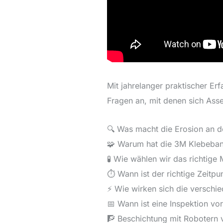
Mit jahrelanger praktischer Er
Fragen an, mit denen sich Ass
🔍 Was macht die Erosion an 
🧩 Warum hat die 3M Klebeban
🧪 Wie wählen wir das richtige
⏱️ Wann ist der richtige Zeitpu
⚡️ Wie wirken sich die versch
📅 Wann ist eine Inspektion vo
🧗 Beschichtung mit Robotern v