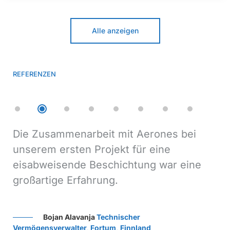
Alle anzeigen
REFERENZEN
Die Zusammenarbeit mit Aerones bei
Wi
unserem ersten Projekt für eine
au
eisabweisende Beschichtung war eine
Re
großartige Erfahrung.
gr
der
ei
vo
Bojan Alavanja
Technischer
ef
Vermögensverwalter, Fortum, Finnland