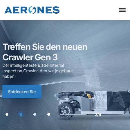
Studio für visuelle
Inspektion
Jetzt offiziell gestartet - greifen Sie über
das Kundenportal darauf zu oder
fordern Sie ein Demoprofil an.
Anmeldung
Demo anfordern
3/4