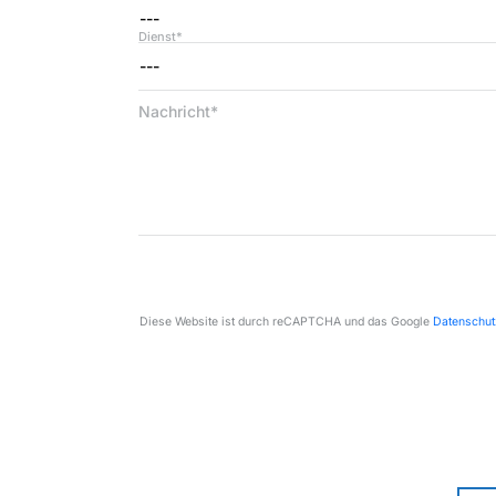
---
Dienst*
---
Nachricht*
Diese Website ist durch reCAPTCHA und das Google
Datenschu