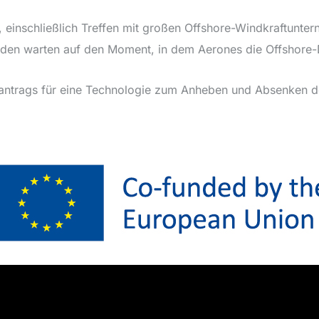
, einschließlich Treffen mit großen Offshore-Windkraftunt
unden warten auf den Moment, in dem Aerones die Offshore-
ntantrags für eine Technologie zum Anheben und Absenken d