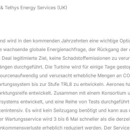
& Tethys Energy Services (UK)
und wird in den kommenden Jahrzehnten eine wichtige Optio
e wachsende globale Energienachfrage, der Rückgang der dur
eal legitimierte Ziel, keine Schadstoffemissionen zu veru
ängen durchgeführt. Die Turbine wird für einige Tage gestop
ssourcenaufwendig und verursacht erhebliche Mengen an CO2-
rtungssystem bis zur Stufe TRL8 zu entwickeln. Aerones ha
arktungsreife entwickelt. Zusammen mit einem Konsortium
ersystems entwickelt,
und eine Reihe von Tests durchgeführ
enintensiv. Es wird kein Seilzugang benötigt und kann aus 
 Der Wartungsservice wird 3 bis 6 Mal schneller als die der
Einkommensverluste erheblich reduziert werden. Der Service 