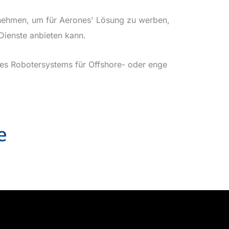
ernehmen, um für Aerones' Lösung zu werben,
Dienste anbieten kann.
es Robotersystems für Offshore- oder enge