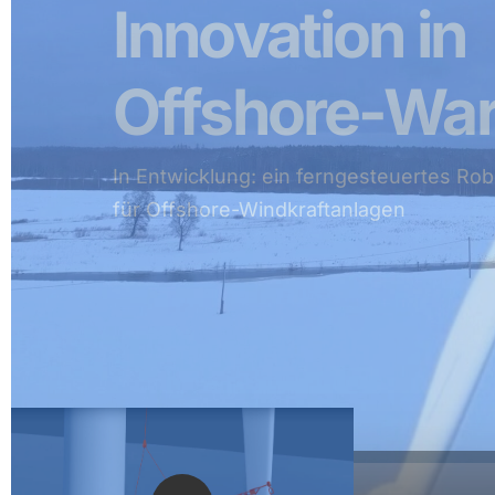
Innovation
in
Offshore-Wa
In Entwicklung: ein ferngesteuertes R
für Offshore-Windkraftanlagen