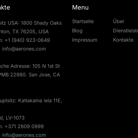
akte
Menu
Startseite
Über
itz USA: 1800 Shady Oaks
Blog
Dienstleis
nton, TX 76205, USA
Impressum
Kontakte
n:
+1 (940) 923-0649
:
info@aerones.com
ische Adresse: 105 N 1st St
PMB 22980. San Jose, CA
ptsitz: Katlakalna iela 11E,
nd, LV-1073
n:
+371 2809 0999
:
info@aerones.com