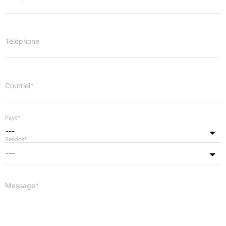
Téléphone
Courriel*
Pays*
---
Service*
---
Message*