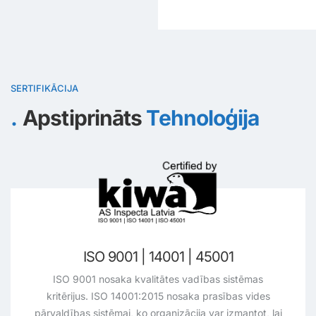
SERTIFIKĀCIJA
Apstiprināts
Tehnoloģija
GWO sertificēts
Robotu operatori ir GWO sertificēti tehniķi, un viņi ar
profesionālu rūpību veic turbīnu apkalpošanu.