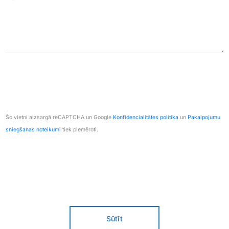
Šo vietni aizsargā reCAPTCHA un Google
Konfidencialitātes politika
un
Pakalpojumu
sniegšanas noteikumi
tiek piemēroti.
Sūtīt