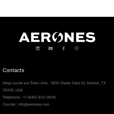
Contacts
Siège social aux États-Unis : 1800 Shady Oaks Dr, Denton, TX
76205, USA
Téléphone :
+1 (940) 923-0649
Courriel :
info@aerones.com