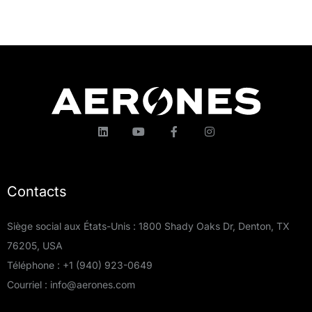
Contacts
Siège social aux États-Unis : 1800 Shady Oaks Dr, Denton, TX
76205, USA
Téléphone :
+1 (940) 923-0649
Courriel :
info@aerones.com