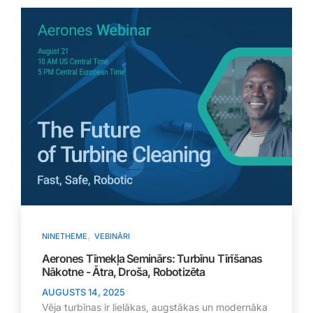
,
NINETHEME
VEBINĀRI
Aerones Tīmekļa Seminārs: Turbīnu Tīrīšanas
Nākotne - Ātra, Droša, Robotizēta
AUGUSTS 14, 2025
Vēja turbīnas ir lielākas, augstākas un modernāka