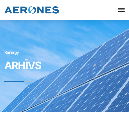
Renergy
ARHĪVS