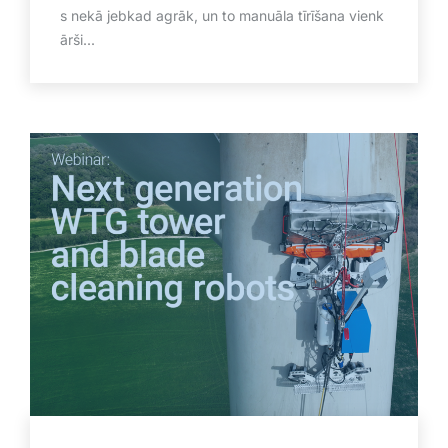
s nekā jebkad agrāk, un to manuāla tīrīšana vienk
ārši...