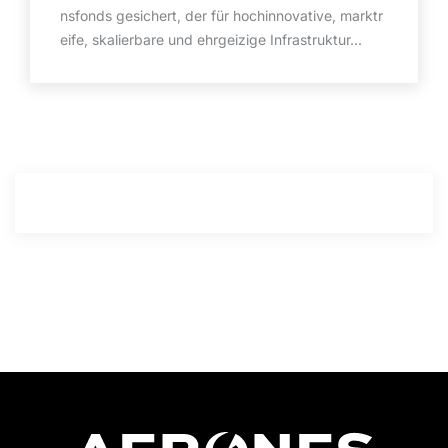
nsfonds gesichert, der für hochinnovative, marktr
eife, skalierbare und ehrgeizige Infrastruktur...