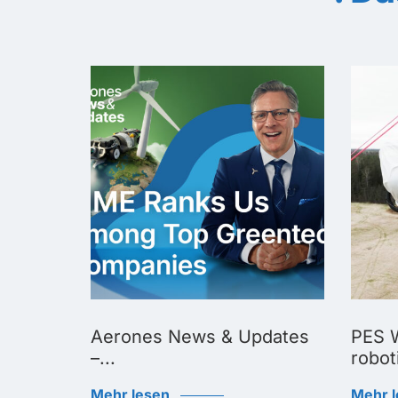
Biggest
Aerones News & Updates
PES W
–...
roboti
Mehr lesen
Mehr 