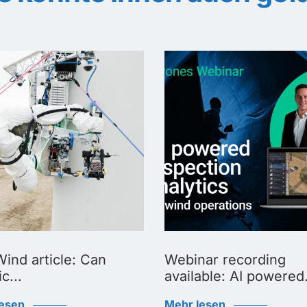
ind article: Can
Webinar recording
c...
available: AI powered.
lesen
Mehr lesen