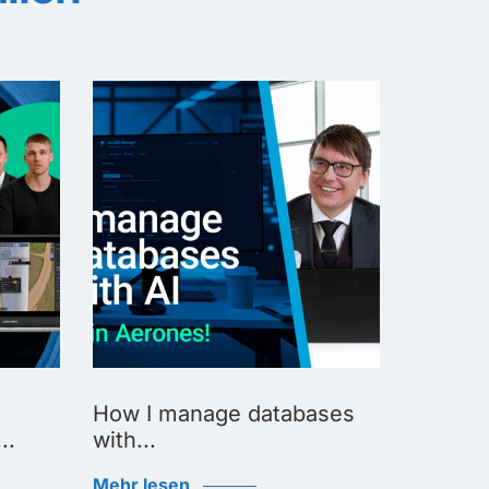
How I manage databases
How I u
..
with...
Mehr le
Mehr lesen