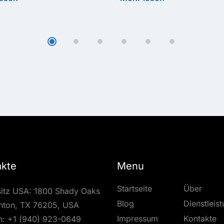
akte
Menu
Startseite
Über
itz USA: 1800 Shady Oaks
Blog
Dienstleis
nton, TX 76205, USA
Impressum
Kontakte
n:
+1 (940) 923-0649