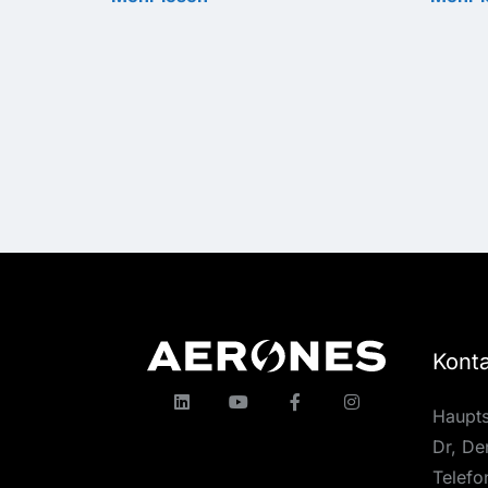
Kont
Haupts
Dr, De
Telefo