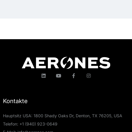
Kontakte
Hauptsitz USA: 1800 Shady Oaks Dr, Denton, TX 76205, USA
Telefon:
+1 (940) 923-0649