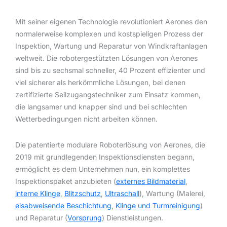
Mit seiner eigenen Technologie revolutioniert Aerones den
normalerweise komplexen und kostspieligen Prozess der
Inspektion, Wartung und Reparatur von Windkraftanlagen
weltweit. Die robotergestützten Lösungen von Aerones
sind bis zu sechsmal schneller, 40 Prozent effizienter und
viel sicherer als herkömmliche Lösungen, bei denen
zertifizierte Seilzugangstechniker zum Einsatz kommen,
die langsamer und knapper sind und bei schlechten
Wetterbedingungen nicht arbeiten können.
Die patentierte modulare Roboterlösung von Aerones, die
2019 mit grundlegenden Inspektionsdiensten begann,
ermöglicht es dem Unternehmen nun, ein komplettes
Inspektionspaket anzubieten (
externes Bildmaterial
,
interne Klinge
,
Blitzschutz
,
Ultraschall
), Wartung (Malerei,
eisabweisende Beschichtung
,
Klinge und
Turmreinigung
)
und Reparatur (
Vorsprung
) Dienstleistungen.