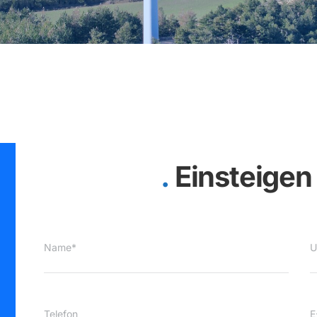
Einsteigen
Name*
U
Telefon
E