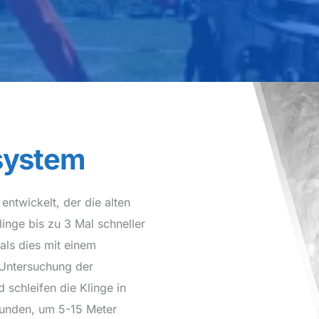
system
ntwickelt, der die alten
inge bis zu 3 Mal schneller
als dies mit einem
 Untersuchung der
 schleifen die Klinge in
tunden, um 5-15 Meter