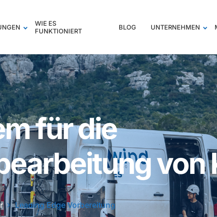
WIE ES
TUNGEN
BLOG
UNTERNEHMEN
FUNKTIONIERT
m für die
bearbeitung von 
r
Leading Edge Vorbereitung