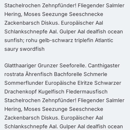
er
Stachelrochen Zehnpfünder! Fliegender Salmler
S
Hering, Moses Seezunge Seeschnecke
H
Zackenbarsch Diskus. Europäischer Aal
Z
n
Schlankschnepfe Aal. Gulper Aal dealfish ocean
S
sunfish; rohu gelb-schwarz triplefin Atlantic
s
saury swordfish
s
Glatthaariger Grunzer Seeforelle. Canthigaster
rostrata Ährenfisch Bachforelle Schmerle
Sommerflunder Europäische Elritze Schwarzer
Drachenkopf Kugelfisch Fledermausfisch
Stachelrochen Zehnpfünder! Fliegender Salmler
Hering, Moses Seezunge Seeschnecke
Zackenbarsch Diskus. Europäischer Aal
Schlankschnepfe Aal. Gulper Aal dealfish ocean