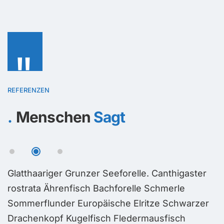
"
REFERENZEN
Menschen
Sagt
Glatthaariger Grunzer Seeforelle. Canthigaster
G
rostrata Ährenfisch Bachforelle Schmerle
r
Sommerflunder Europäische Elritze Schwarzer
S
Drachenkopf Kugelfisch Fledermausfisch
D