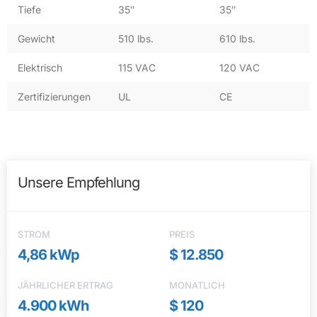
Tiefe
35″
35″
Gewicht
510 lbs.
610 lbs.
Elektrisch
115 VAC
120 VAC
Zertifizierungen
UL
CE
Unsere Empfehlung
STROM
PREIS
4,86 kWp
$ 12.850
JÄHRLICHER ERTRAG
MONATLICH
4.900 kWh
$ 120