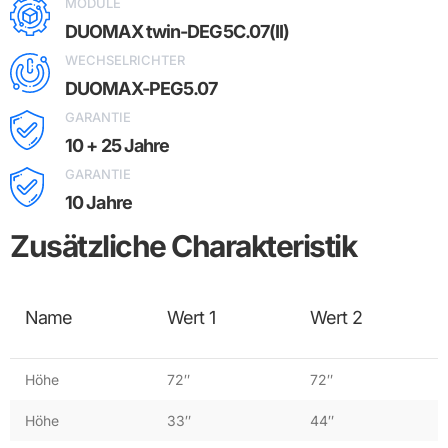
MODULE
DUOMAX twin-DEG5C.07(II)
WECHSELRICHTER
DUOMAX-PEG5.07
GARANTIE
10 + 25 Jahre
GARANTIE
10 Jahre
Zusätzliche Charakteristik
Name
Wert 1
Wert 2
Höhe
72″
72″
Höhe
33″
44″