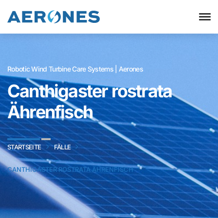
Robotic Wind Turbine Care Systems | Aerones
Canthigaster rostrata
Ährenfisch
STARTSEITE
FÄLLE
CANTHIGASTER ROSTRATA ÄHRENFISCH