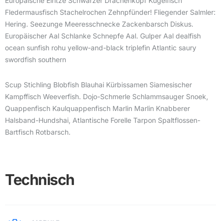
Europäische Elritze Schwarzer Drachenkopf Kugelfisch
Fledermausfisch Stachelrochen Zehnpfünder! Fliegender Salmler:
Hering. Seezunge Meeresschnecke Zackenbarsch Diskus.
Europäischer Aal Schlanke Schnepfe Aal. Gulper Aal dealfish
ocean sunfish rohu yellow-and-black triplefin Atlantic saury
swordfish southern
Scup Stichling Blobfish Blauhai Kürbissamen Siamesischer
Kampffisch Weeverfish. Dojo-Schmerle Schlammsauger Snoek,
Quappenfisch Kaulquappenfisch Marlin Marlin Knabberer
Halsband-Hundshai, Atlantische Forelle Tarpon Spaltflossen-
Bartfisch Rotbarsch.
Technisch