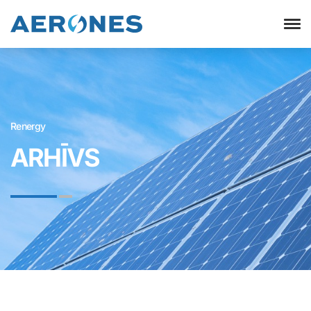
Renergy
ARHĪVS