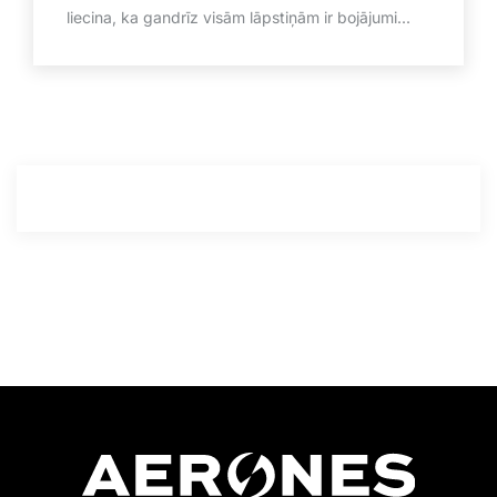
liecina, ka gandrīz visām lāpstiņām ir bojājumi...