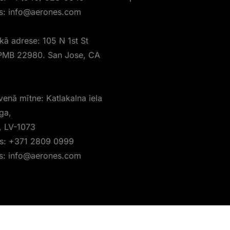
s:
info@aerones.com
skā adrese: 105 N 1st St
PMB 22980. San Jose, CA
venā mītne: Katlakalna iela
īga,
a, LV-1073
is:
+371 2809 0999
s:
info@aerones.com