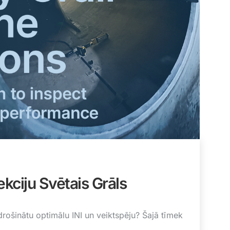
kciju Svētais Grāls
drošinātu optimālu INI un veiktspēju? Šajā tīmek