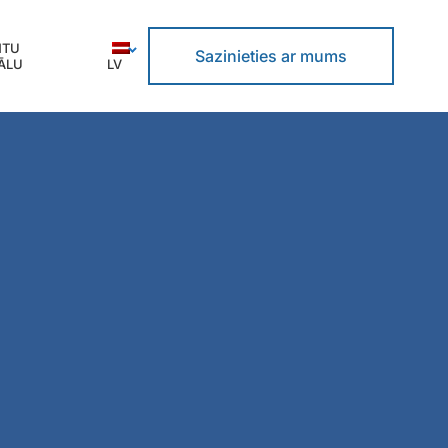
NTU
Sazinieties ar mums
ĀLU
LV