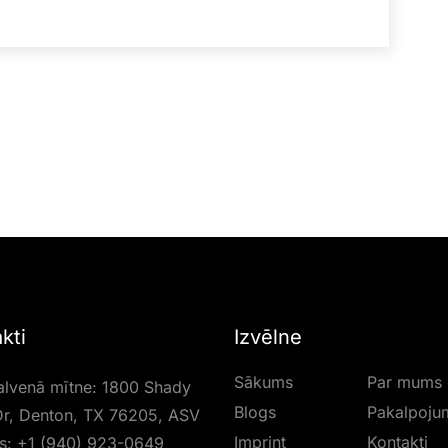
kti
Izvēlne
Sākums
Par mums
lvenā mītne: 1800 Shady
Blogs
Pakalpoju
r, Denton, TX 76205, ASV
Imprint
Kontakti
is:
+1 (940) 923-0649