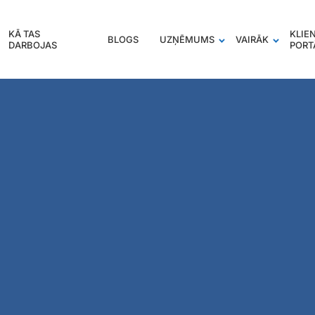
KĀ TAS
KLIE
BLOGS
UZŅĒMUMS
VAIRĀK
DARBOJAS
PORT