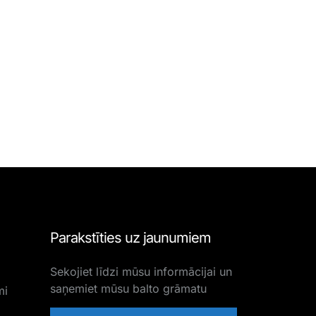
Parakstīties uz jaunumiem
Sekojiet līdzi mūsu informācijai un
saņemiet mūsu balto grāmatu
mi