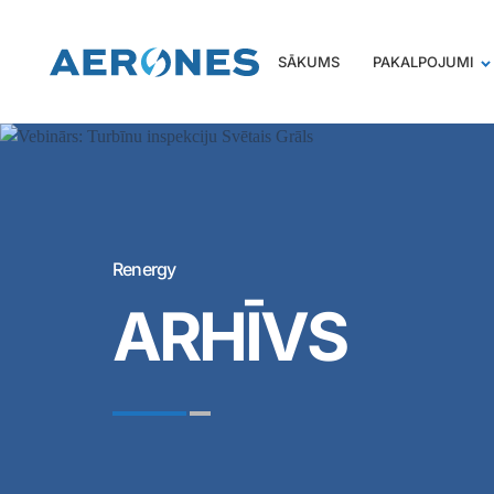
SĀKUMS
PAKALPOJUMI
Renergy
ARHĪVS