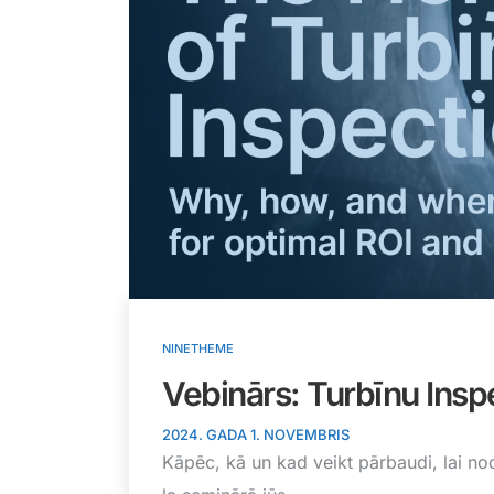
NINETHEME
Vebinārs: Turbīnu Inspe
2024. GADA 1. NOVEMBRIS
Kāpēc, kā un kad veikt pārbaudi, lai no