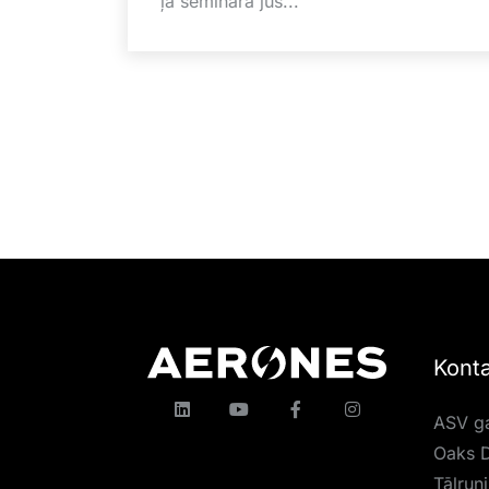
ļa seminārā jūs...
Konta
ASV ga
Oaks D
Tālrun