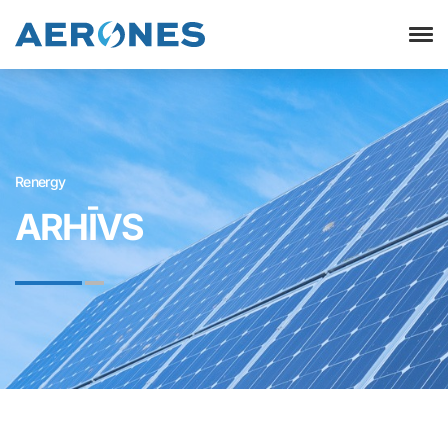
Renergy
ARHĪVS