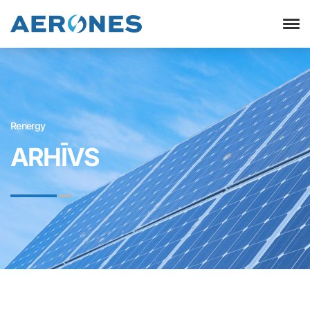
Renergy
ARHĪVS