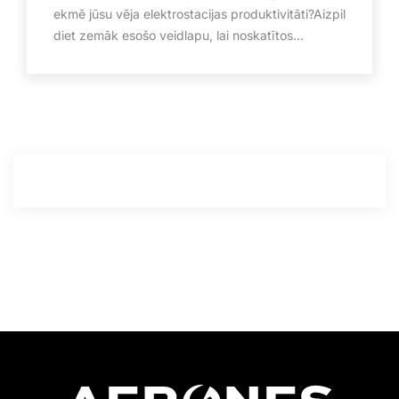
ekmē jūsu vēja elektrostacijas produktivitāti?Aizpil
diet zemāk esošo veidlapu, lai noskatītos...