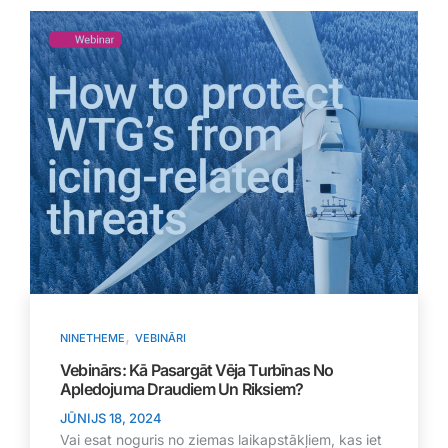
,
NINETHEME
VEBINĀRI
Vebinārs: Kā Pasargāt Vēja Turbīnas No
Apledojuma Draudiem Un Riksiem?
JŪNIJS 18, 2024
Vai esat noguris no ziemas laikapstākļiem, kas iet