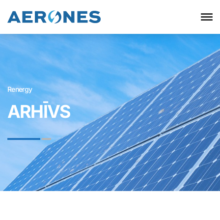
Renergy
ARHĪVS