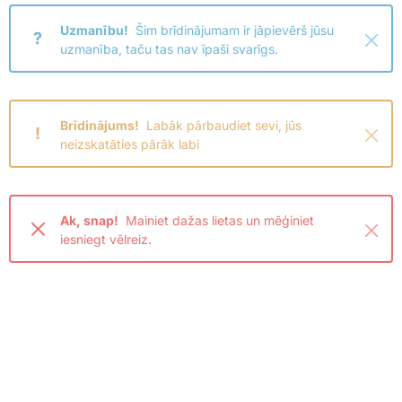
Uzmanību!
Šim brīdinājumam ir jāpievērš jūsu
?
uzmanība, taču tas nav īpaši svarīgs.
Brīdinājums!
Labāk pārbaudiet sevi, jūs
!
neizskatāties pārāk labi
Ak, snap!
Mainiet dažas lietas un mēģiniet
iesniegt vēlreiz.