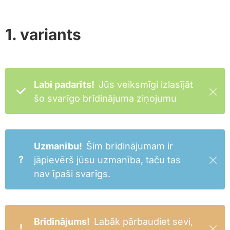
1. variants
Labi padarīts!
Jūs veiksmīgi izlasījāt
šo svarīgo brīdinājuma ziņojumu
Uzmanību!
Šim brīdinājumam ir
?
jāpievērš jūsu uzmanība, taču tas
nav īpaši svarīgs.
Brīdinājums!
Labāk pārbaudiet sevi,
!