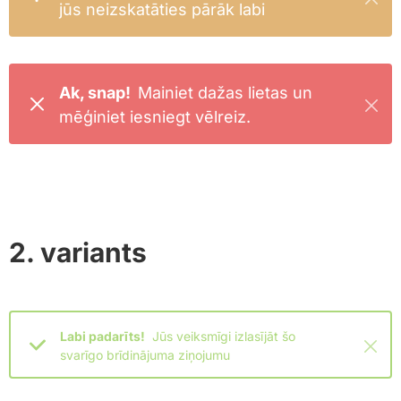
jūs neizskatāties pārāk labi
Ak, snap!
Mainiet dažas lietas un
mēģiniet iesniegt vēlreiz.
2. variants
Labi padarīts!
Jūs veiksmīgi izlasījāt šo
svarīgo brīdinājuma ziņojumu