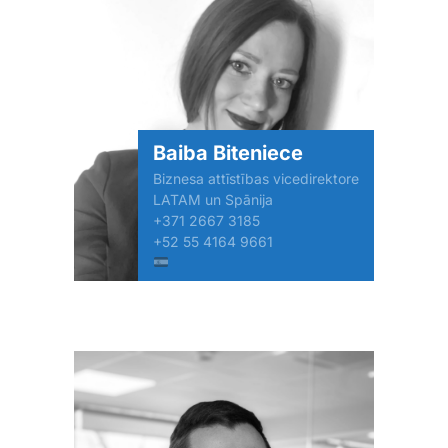
Baiba Biteniece
Biznesa attīstības vicedirektore
LATAM un Spānija
+371 2667 3185
+52 55 4164 9661