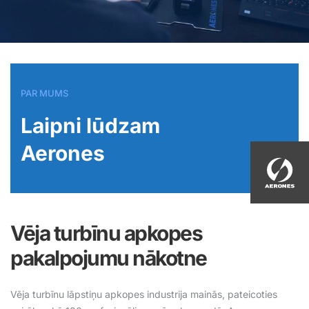
PAR MUMS
Laipni lūdzam
Aerones
Vēja turbīnu apkopes
pakalpojumu nākotne
Vēja turbīnu lāpstiņu apkopes industrija mainās, pateicoties