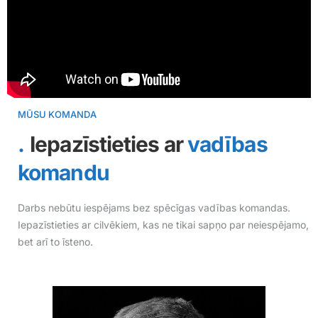
MŪSU KOMANDA
Iepazīstieties ar
vadības
komandu
Darbs nebūtu iespējams bez spēcīgas vadības komandas.
Iepazīstieties ar cilvēkiem, kas ne tikai sapņo par neiespējamo,
bet arī to īsteno.