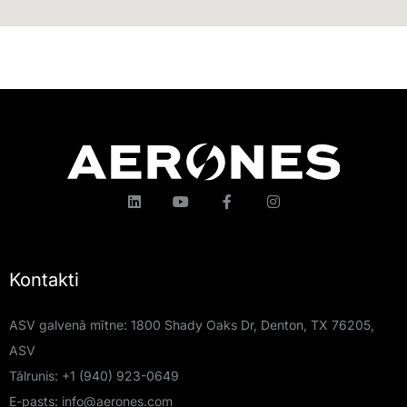
Kontakti
ASV galvenā mītne: 1800 Shady Oaks Dr, Denton, TX 76205,
ASV
Tālrunis:
+1 (940) 923-0649
E-pasts:
info@aerones.com