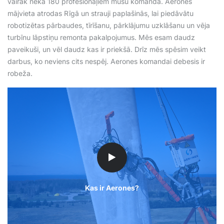
vairāk nekā 180 profesionāļiem mūsu komandā. Aerones
mājvieta atrodas Rīgā un strauji paplašinās, lai piedāvātu
robotizētas pārbaudes, tīrīšanu, pārklājumu uzklāšanu un vēja
turbīnu lāpstiņu remonta pakalpojumus. Mēs esam daudz
paveikuši, un vēl daudz kas ir priekšā. Drīz mēs spēsim veikt
darbus, ko neviens cits nespēj. Aerones komandai debesis ir
robeža.
Kas ir Aerones?