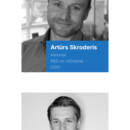
Artūrs Skroderis
Aerones
R&D un ražošana
COO