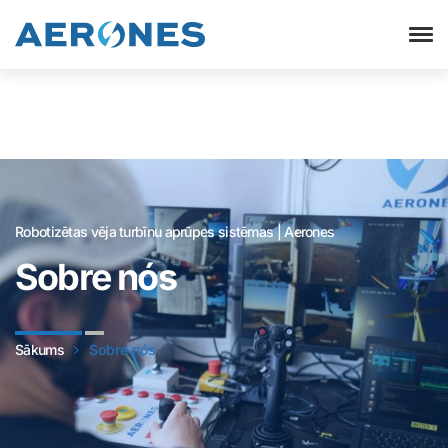
Robotizētas vēja turbīnu aprūpes sistēmas | Aerones
Sobre nós
Sākums
Sobre nós