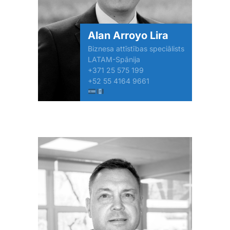
Alan Arroyo Lira
Biznesa attīstības speciālists
LATAM-Spānija
+371 25 575 199
+52 55 4164 9661