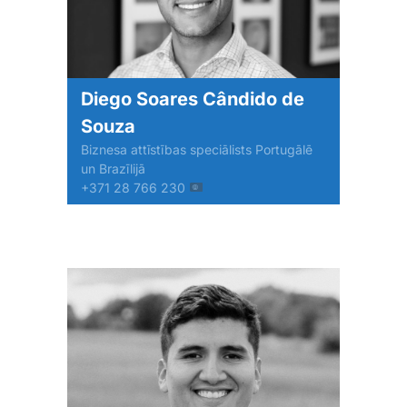
Diego Soares Cândido de
Souza
Biznesa attīstības speciālists Portugālē
un Brazīlijā
+371 28 766 230