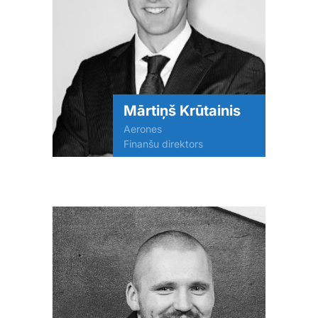
Mārtiņš Krūtainis
Aerones
Finanšu direktors