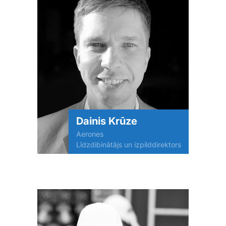
Dainis Krūze
Aerones
Līdzdibinātājs un izpilddirektors