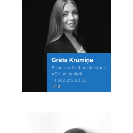
Grēta Krūmiņa
Biznesa attīstības direktore
ASV un Kanādā
+1 669 213 80 50