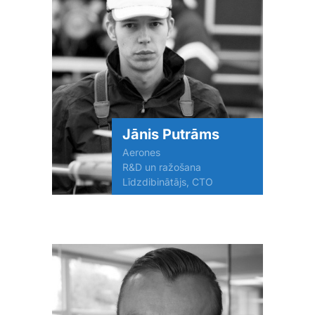
Jānis Putrāms
Aerones
R&D un ražošana
Līdzdibinātājs, CTO