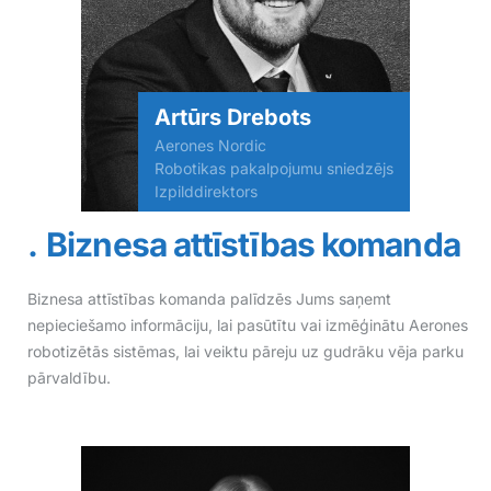
Artūrs Drebots
Aerones Nordic
Robotikas pakalpojumu sniedzējs
Izpilddirektors
Biznesa attīstības komanda
Biznesa attīstības komanda palīdzēs Jums saņemt
nepieciešamo informāciju, lai pasūtītu vai izmēģinātu Aerones
robotizētās sistēmas, lai veiktu pāreju uz gudrāku vēja parku
pārvaldību.