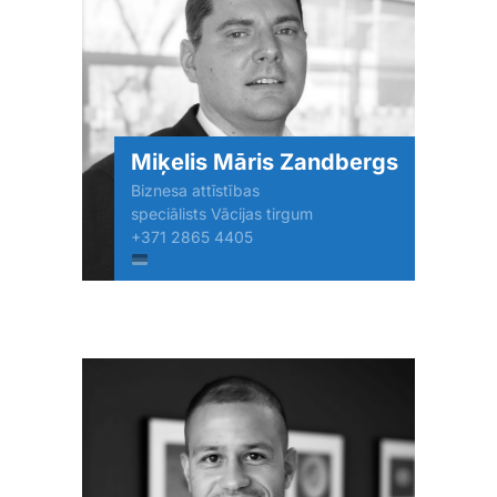
Miķelis Māris Zandbergs
Biznesa attīstības
speciālists Vācijas tirgum
+371 2865 4405