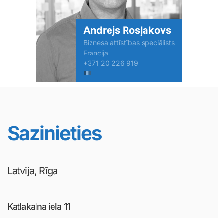
Andrejs Rosļakovs
Biznesa attīstības speciālists
Francijai
+371 20 226 919
Sazinieties
Latvija, Rīga
Katlakalna iela 11