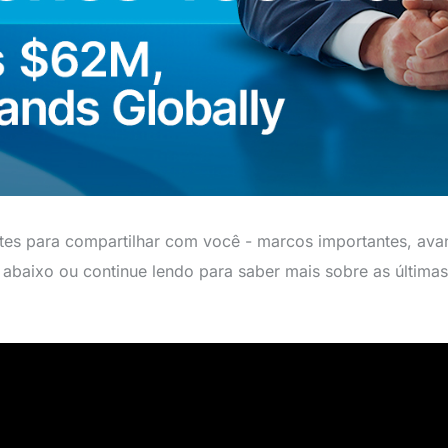
tes para compartilhar com você - marcos importantes, ava
abaixo ou continue lendo para saber mais sobre as últimas 