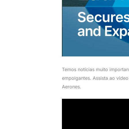
Temos notícias muito importan
empolgantes. Assista ao vídeo 
Aerones.