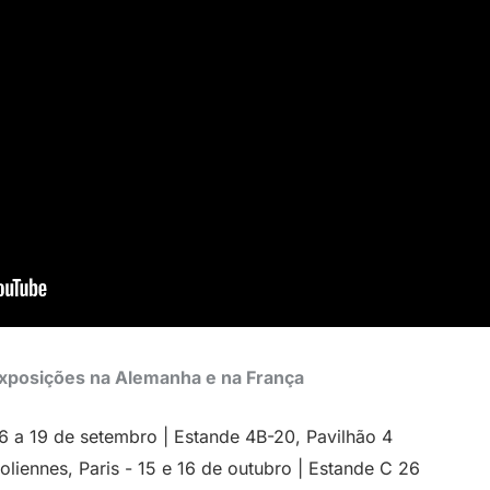
xposições na Alemanha e na França
 a 19 de setembro | Estande 4B-20, Pavilhão 4
oliennes, Paris - 15 e 16 de outubro | Estande C 26