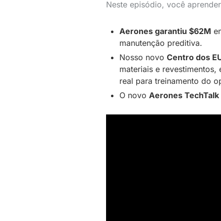
Neste episódio, você aprender
Aerones garantiu $62M
em
manutenção preditiva.
Nosso novo
Centro dos EU
materiais e revestimentos,
real para treinamento do o
O novo
Aerones TechTalk