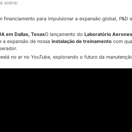
á sobre:
 financiamento para impulsionar a expansão global, P&D e
A em Dallas, Texas
O lançamento do
Laboratório Aerone
 e a expansão de nossa
instalação de treinamento
com quat
perador.
está no ar no YouTube, explorando o futuro da manutenção