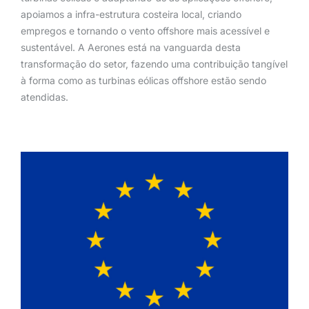
apoiamos a infra-estrutura costeira local, criando
empregos e tornando o vento offshore mais acessível e
sustentável. A Aerones está na vanguarda desta
transformação do setor, fazendo uma contribuição tangível
à forma como as turbinas eólicas offshore estão sendo
atendidas.