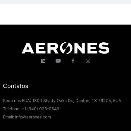
Contatos
Sede nos EUA: 1800 Shady Oaks Dr., Denton, TX 76205, EUA
Telefone:
+1 (940) 923-0649
Email:
info@aerones.com