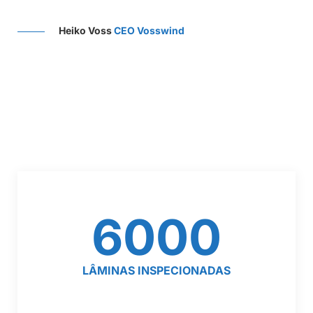
nes
 e
Heiko Voss
CEO Vosswind
 um
AR
6000
LÂMINAS INSPECIONADAS