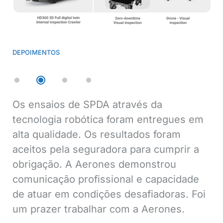
DEPOIMENTOS
Os ensaios de SPDA através da
A 
tecnologia robótica foram entregues em
co
alta qualidade. Os resultados foram
eó
aceitos pela seguradora para cumprir a
re
obrigação. A Aerones demonstrou
no
comunicação profissional e capacidade
Os
de atuar em condições desafiadoras. Foi
qu
um prazer trabalhar com a Aerones.
3 