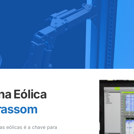
na Eólica
trassom
nas eólicas é a chave para