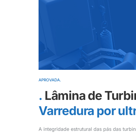
APROVADA.
Lâmina de Turbi
Varredura por ul
A integridade estrutural das pás das turbi