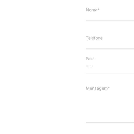
Nome*
Telefone
País*
---
Mensagem*