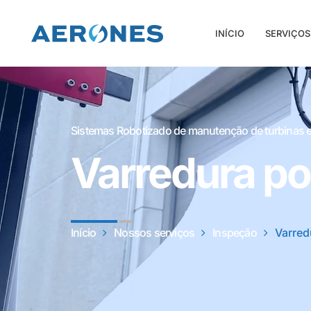
INÍCIO
SERVIÇOS
Sistemas Robotizado de manutenção de turbinas e
Varredura po
Início
Nossos serviços
Inspeção
Varred