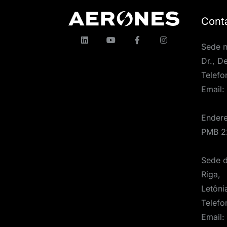
Cont
Sede 
Dr., D
Telefo
Email:
Endere
PMB 2
Sede d
Riga,
Letôni
Telefo
Email: