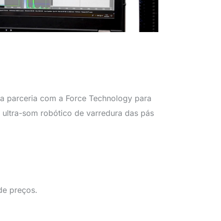
a parceria com a Force Technology para
e ultra-som robótico de varredura das pás
 de preços.