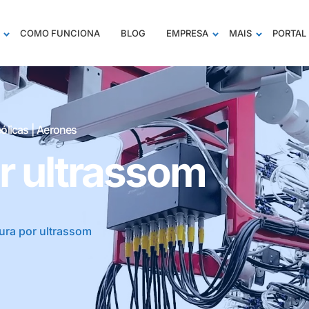
COMO FUNCIONA
BLOG
EMPRESA
MAIS
PORTAL 
ólicas | Aerones
r ultrassom
ura por ultrassom