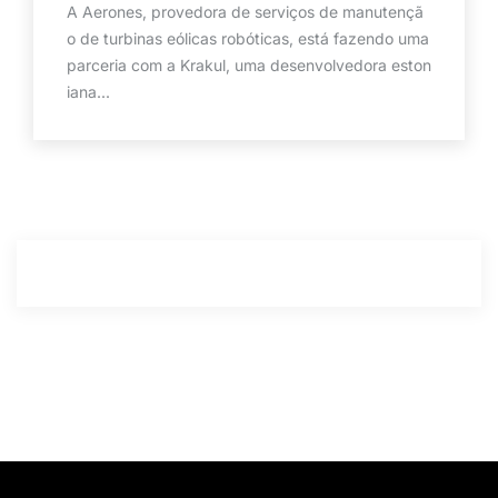
A Aerones, provedora de serviços de manutençã
o de turbinas eólicas robóticas, está fazendo uma
parceria com a Krakul, uma desenvolvedora eston
iana...