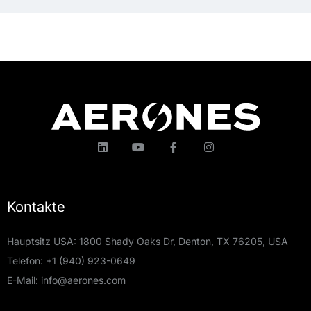
Kontakte
Hauptsitz USA: 1800 Shady Oaks Dr, Denton, TX 76205, USA
Telefon:
+1 (940) 923-0649
E-Mail:
info@aerones.com