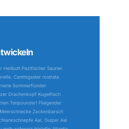
twickeln
 Heilbutt Pazifischer Saurier.
relle. Canthigaster rostrata
hmerle Sommerflunder
rzer Drachenkopf Kugelfisch
chen Tenpounder! Fliegender
e Meerschnecke Zackenbarsch
chlankschnepfe Aal. Gulper Aal
u gelb-schwarz triplefin Atlantic