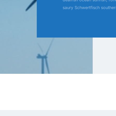
saury Schwertfisch souther