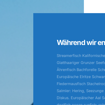
Während wir en
Streamerfisch Kalifornischer
Glatthaariger Grunzer Seefo
Ährenfisch Bachforelle Sc
Europäische Elritze Schwa
Fledermausfisch Stachelro
Salmler: Hering, Seezung
Diskus. Europäischer Aal S
dealfish ocean sunfish; roh