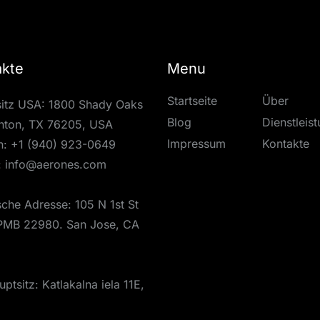
akte
Menu
Startseite
Über
itz USA: 1800 Shady Oaks
Blog
Dienstleis
nton, TX 76205, USA
Impressum
Kontakte
n:
+1 (940) 923-0649
:
info@aerones.com
ische Adresse: 105 N 1st St
PMB 22980. San Jose, CA
ptsitz: Katlakalna iela 11E,