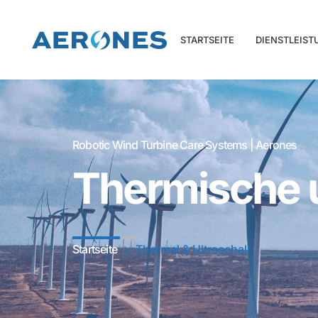
STARTSEITE
DIENSTLEIS
Robotic Wind Turbine Care Systems | Aerones
Thermische u
Startseite
Thermal & Ultraschall