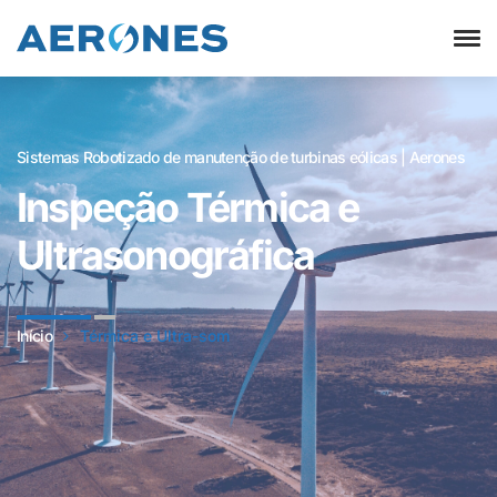
Sistemas Robotizado de manutenção de turbinas eólicas | Aerones
Inspeção Térmica e
Ultrasonográfica
Início
Térmica e Ultra-som