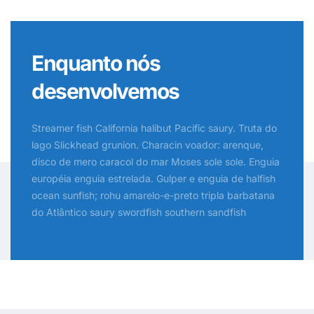
Enquanto nós
desenvolvemos
Streamer fish California halibut Pacific saury. Truta do
lago Slickhead grunion. Characin voador: arenque,
disco de mero caracol do mar Moses sole sole. Enguia
européia enguia estrelada. Gulper e enguia de halfish
ocean sunfish; rohu amarelo-e-preto tripla barbatana
do Atlântico saury swordfish southern sandfish