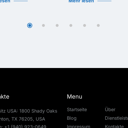
lesen
Mehr lesen
akte
Menu
Startseite
Über
itz USA: 1800 Shady Oaks
Blog
Dienstleis
nton, TX 76205, USA
Impressum
Kontakte
n:
+1 (940) 923-0649