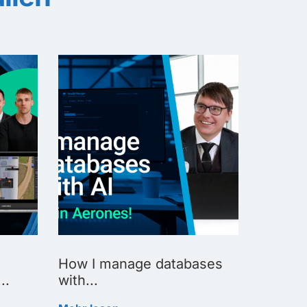
How I manage databases
How I u
..
with...
Mehr le