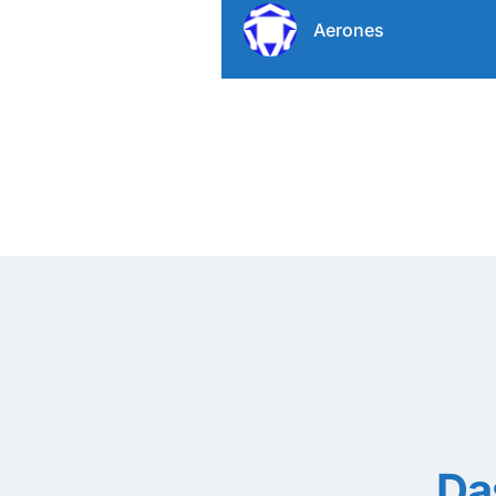
Aerones
Da