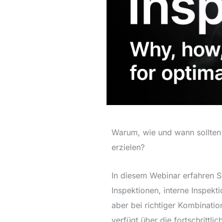
Warum, wie und wann sollten 
erzielen?
In diesem Webinar erfahren Si
Inspektionen, interne Inspek
aber bei richtiger Kombinati
verfügt über die fortschrittl