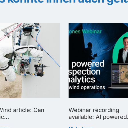
ind article: Can
Webinar recording
c...
available: AI powered.