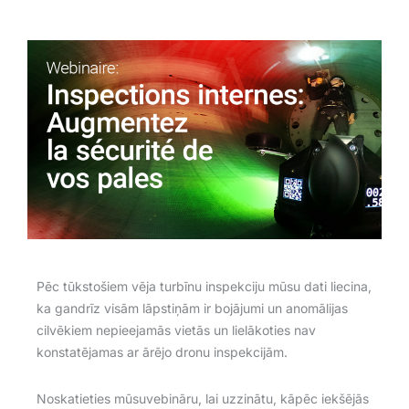
Pēc tūkstošiem vēja turbīnu inspekciju mūsu dati liecina,
ka gandrīz visām lāpstiņām ir bojājumi un anomālijas
cilvēkiem nepieejamās vietās un lielākoties nav
konstatējamas ar ārējo dronu inspekcijām.
Noskatieties mūsuvebināru, lai uzzinātu, kāpēc iekšējās