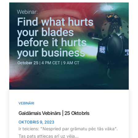
VEBINĀRI
Gaidāmais Vebinārs | 25 Oktobris
OKTOBRIS 9, 2023
Ir teiciens: "Nespried par grāmatu pēc tās vāka".
Tas pats attiecas arī uz vēja...