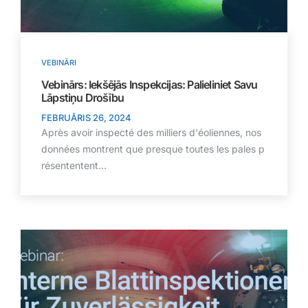
VEBINĀRI
Vebinārs: Iekšējās Inspekcijas: Palieliniet Savu
Lāpstiņu Drošību
FEBRUĀRIS 26, 2024
Après avoir inspecté des milliers d'éoliennes, nos
données montrent que presque toutes les pales p
résententent...