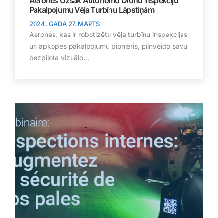
Aerones Uzsāk Autonomo Dronu Inspekciju
Pakalpojumu Vēja Turbīnu Lāpstiņām
2024. GADA 27. MARTS
Aerones, kas ir robotizētu vēja turbīnu inspekcijas
un apkopes pakalpojumu pionieris, pilnveido savu
bezpilota vizuālo...