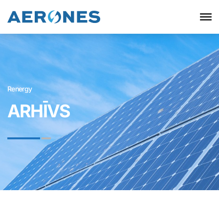
Renergy
ARHĪVS