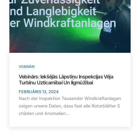
VEBINĀRI
Vebinārs: Iekšējās Lāpstiņu Inspekcijas Vēja
Turbīnu Uzticamībai Un Ilgmūžībai
FEBRUĀRIS 13, 2024
Nach der Inspektion Tausender Windkraftanlagen
zeigen unsere Daten, dass fast alle Rotorblätter S
chäden und Anomalien...