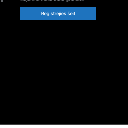
mi
Reģistrējies šeit