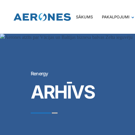
SĀKUMS
PAKALPOJUMI
Renergy
ARHĪVS