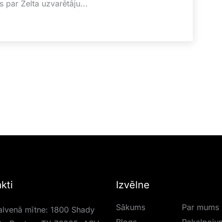
s par Zelta uzvarētāju...
kti
Izvēlne
Sākums
Par mums
lvenā mītne: 1800 Shady