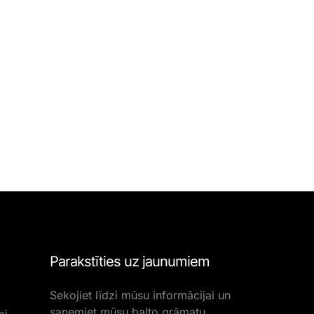
Parakstīties uz jaunumiem
Sekojiet līdzi mūsu informācijai un
saņemiet mūsu balto grāmatu