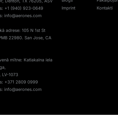
Blogs
Pakalpoju
r, Denton, TX 76205, ASV
Imprint
Kontakti
is:
+1 (940) 923-0649
s:
info@aerones.com
skā adrese: 105 N 1st St
PMB 22980. San Jose, CA
venā mītne: Katlakalna iela
īga,
a, LV-1073
is:
+371 2809 0999
s:
info@aerones.com