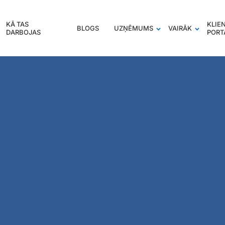
KĀ TAS
KLIE
BLOGS
UZŅĒMUMS
VAIRĀK
DARBOJAS
PORT