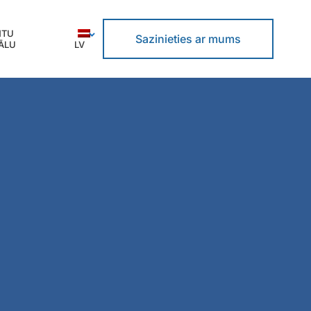
NTU
Sazinieties ar mums
ĀLU
LV