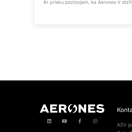
Ar prieku paziņojam, ka Aerones ir atzīt
Konta
ASV ga