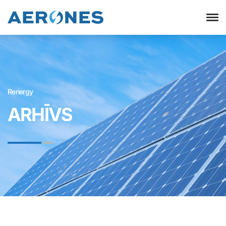
Renergy
ARHĪVS