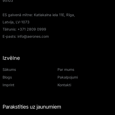
95103
ES galvenā mītne: Katlakalna iela 11E, Rīga,
Latvija, LV-1073
Tālrunis:
+371 2809 0999
E-pasts:
info@aerones.com
Izvēlne
Sākums
Par mums
Blogs
Pakalpojumi
Imprint
Kontakti
Parakstīties uz jaunumiem