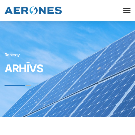
Renergy
ARHĪVS