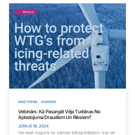
,
NINETHEME
VEBINĀRI
Vebinārs: Kā Pasargāt Vēja Turbīnas No
Apledojuma Draudiem Un Riksiem?
JŪNIJS 18, 2024
Vai esat noguris no ziemas laikapstākļiem, kas iet