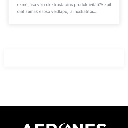
ekmē jūsu vēja elektrostacijas produktivitāti?Aizpil
diet zemāk esošo veidlapu, lai noskatītos...