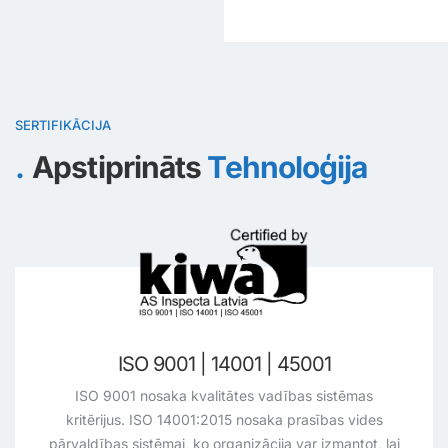
SERTIFIKĀCIJA
Apstiprināts
Tehnoloģija
GWO sertificēts
Robotu operatori ir GWO sertificēti tehniķi, un viņi ar
profesionālu rūpību veic turbīnu apkalpošanu.