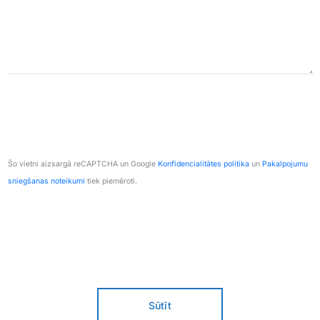
Šo vietni aizsargā reCAPTCHA un Google
Konfidencialitātes politika
un
Pakalpojumu
sniegšanas noteikumi
tiek piemēroti.
Sūtīt