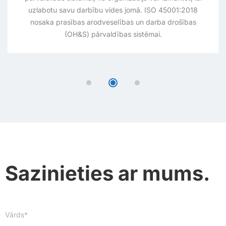
Sazinieties ar mums.
Vārds*
Uzņēmums*