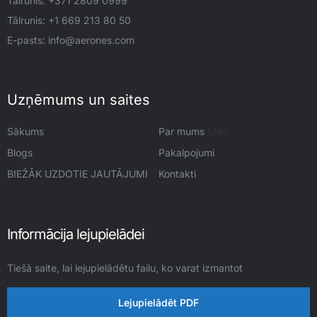
Tālrunis:
+371 2809 0999
Tālrunis: +1 669 213 80 50
E-pasts:
info@aerones.com
Uzņēmums un saites
Sākums
Par mums
Mēs
Blogs
Pakalpojumi
BIEŽĀK UZDOTIE JAUTĀJUMI
Kontakti
Informācija lejupielādei
Tiešā saite, lai lejupielādētu failu, ko varat izmantot
Lejupielādēt PDF