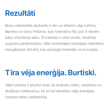
Rezultāti
Mūsu robotizētie darbarīki ir ātri un efektīvi vēja turbīnu
lāpstiņu un torņu tīrīšanai, kas nodrošina līdz pat 4 reizēm
īsāku dīkstāves laiku. Šī metode ir videi droša, novēršot
augsnes piesārņošanu. Mēs izmantojam bioloģiski noārdāmu
mazgāšanas līdzekli, kas aizsargā materiālu no korozijas.
Tīra vēja enerģija. Burtiski.
Vēja turbīnas ir jāuztur tīras, lai ievērotu vides, veselības un
drošības noteikumus, kā arī lai nekaitētu vēja enerģijas
nozares tēlam sabiedrībā.