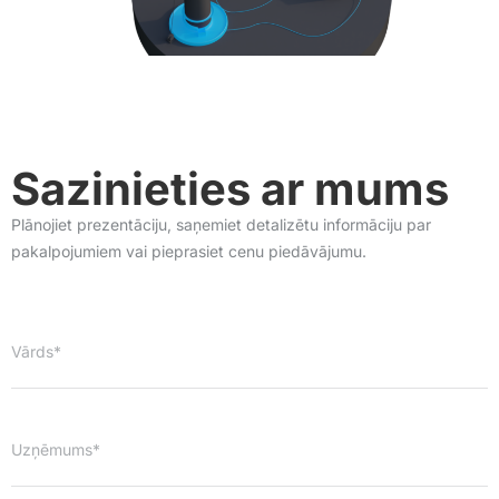
Sazinieties ar mums
Plānojiet prezentāciju, saņemiet detalizētu informāciju par
pakalpojumiem vai pieprasiet cenu piedāvājumu.
Vārds*
Uzņēmums*