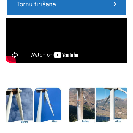
Torņu tīrīšana