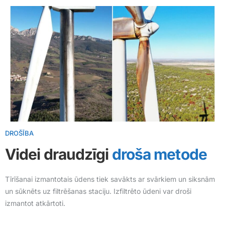
DROŠĪBA
Videi draudzīgi
droša metode
Tīrīšanai izmantotais ūdens tiek savākts ar svārkiem un siksnām
un sūknēts uz filtrēšanas staciju. Izfiltrēto ūdeni var droši
izmantot atkārtoti.