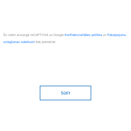
Šo vietni aizsargā reCAPTCHA un Google
Konfidencialitātes politika
un
Pakalpojumu
sniegšanas noteikumi
tiek piemēroti.
Sūtīt