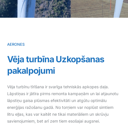
AERONES
Vēja turbīna
Uzkopšanas
pakalpojumi
Vēja turbīnu tīrīšana ir svarīga tehniskās apkopes daļa.
Lāpstiņas ir jātīra pirms remonta kampaņām un lai atjaunotu
lāpstiņu gaisa plūsmas efektivitāti un atgūtu optimālu
enerģijas ražošanu gadā. No torņiem var noplūst simtiem
litru eļļas, kas var kaitēt ne tikai materiāliem un skrūvju
savienojumiem, bet arī zem tiem esošajai augsnei.