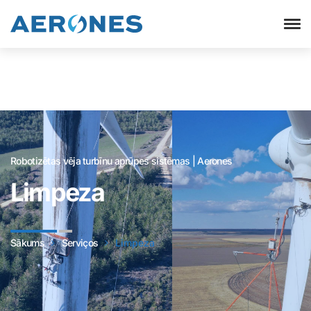
Robotizētas vēja turbīnu aprūpes sistēmas | Aerones
Limpeza
Sākums
Serviços
Limpeza