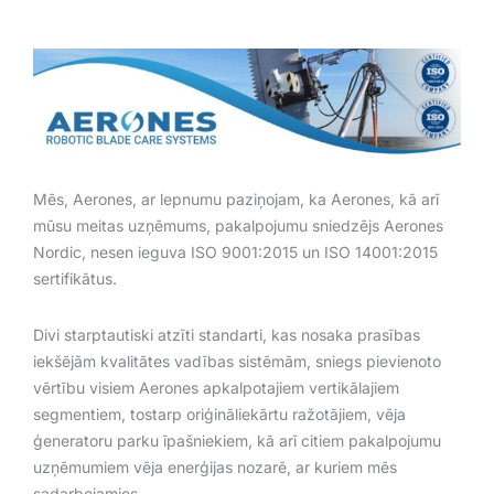
Mēs, Aerones, ar lepnumu paziņojam, ka Aerones, kā arī
mūsu meitas uzņēmums, pakalpojumu sniedzējs Aerones
Nordic, nesen ieguva ISO 9001:2015 un ISO 14001:2015
sertifikātus.
Divi starptautiski atzīti standarti, kas nosaka prasības
iekšējām kvalitātes vadības sistēmām, sniegs pievienoto
vērtību visiem Aerones apkalpotajiem vertikālajiem
segmentiem, tostarp oriģināliekārtu ražotājiem, vēja
ģeneratoru parku īpašniekiem, kā arī citiem pakalpojumu
uzņēmumiem vēja enerģijas nozarē, ar kuriem mēs
sadarbojamies.