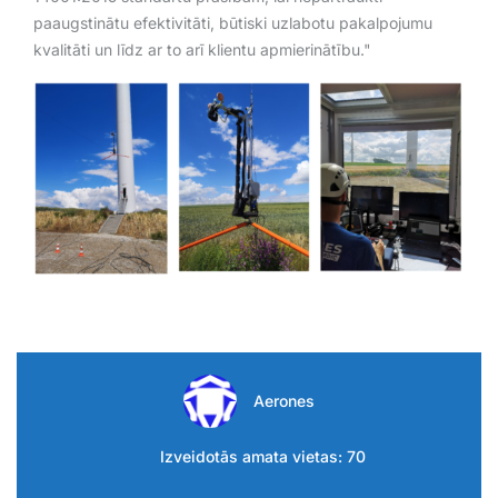
paaugstinātu efektivitāti, būtiski uzlabotu pakalpojumu
kvalitāti un līdz ar to arī klientu apmierinātību."
Aerones
Izveidotās amata vietas: 70