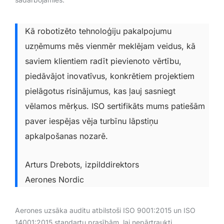
Kā robotizēto tehnoloģiju pakalpojumu
uzņēmums mēs vienmēr meklējam veidus, kā
saviem klientiem radīt pievienoto vērtību,
piedāvājot inovatīvus, konkrētiem projektiem
pielāgotus risinājumus, kas ļauj sasniegt
vēlamos mērķus. ISO sertifikāts mums patiešām
paver iespējas vēja turbīnu lāpstiņu
apkalpošanas nozarē.
Arturs Drebots, izpilddirektors
Aerones Nordic
Aerones uzsāka auditu atbilstoši ISO 9001:2015 un ISO
14001:2015 standartu prasībām, lai nepārtraukti