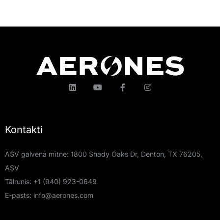
Kontakti
ASV galvenā mītne: 1800 Shady Oaks Dr, Denton, TX 76205,
ASV
Tālrunis:
+1 (940) 923-0649
E-pasts:
info@aerones.com