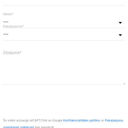
Valsts*
---
Pakalpojums*
---
Ziņojums*
Šo vietni aizsargā reCAPTCHA un Google
Konfidencialitātes politika
un
Pakalpojumu
sniegšanas noteikumi
tiek piemēroti.