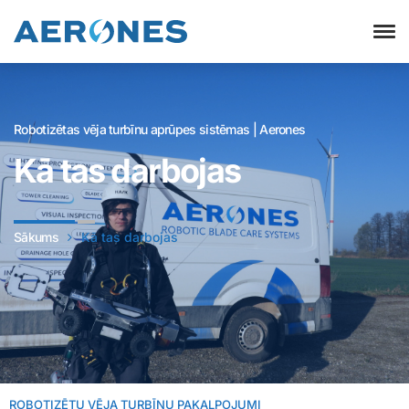
Robotizētas vēja turbīnu aprūpes sistēmas | Aerones
Kā tas darbojas
Sākums
Kā tas darbojas
ROBOTIZĒTU VĒJA TURBĪNU PAKALPOJUMI