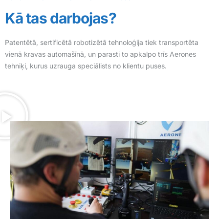
Kā tas darbojas?
Patentētā, sertificētā robotizētā tehnoloģija tiek transportēta
vienā kravas automašīnā, un parasti to apkalpo trīs Aerones
tehniķi, kurus uzrauga speciālists no klientu puses.