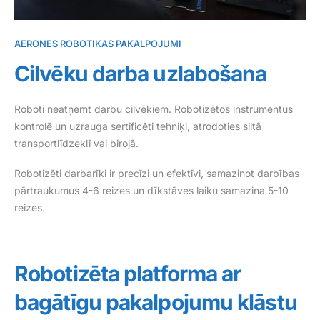
AERONES ROBOTIKAS PAKALPOJUMI
Cilvēku darba uzlabošana
Roboti neatņemt darbu cilvēkiem. Robotizētos instrumentus
kontrolē un uzrauga sertificēti tehniķi, atrodoties siltā
transportlīdzeklī vai birojā.
Robotizēti darbarīki ir precīzi un efektīvi, samazinot darbības
pārtraukumus 4-6 reizes un dīkstāves laiku samazina 5-10
reizes.
Robotizēta platforma ar
bagātīgu pakalpojumu klāstu