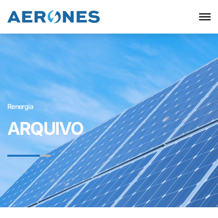
sobre Inspeção e manutenção de
Relâmpago
Proteção
Sistemas"/>
Renergia
ARQUIVO