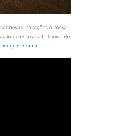
icar novas inovações à nossa
ração de escovas de lâmina de
 em gelo e fobia
.