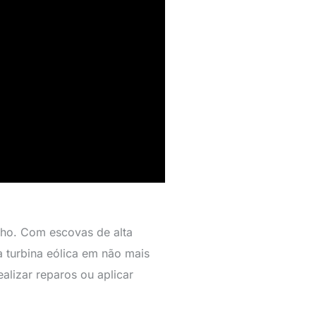
lho. Com escovas de alta
 turbina eólica em não mais
alizar reparos ou aplicar