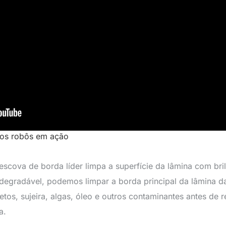
sos robôs em ação
escova de borda líder limpa a superfície da lâmina com bri
degradável, podemos limpar a borda principal da lâmina da
tos, sujeira, algas, óleo e outros contaminantes antes de re
a.