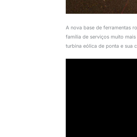
A nova base de ferramentas ro
família de serviços muito mai
turbina eólica de ponta e su