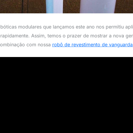
bóticas modulares que lançamos este ano nos permitiu apl
s rapidamente. Assim, temos o prazer de mostrar a nova ge
a combinação com nossa
robô de revestimento de vanguarda