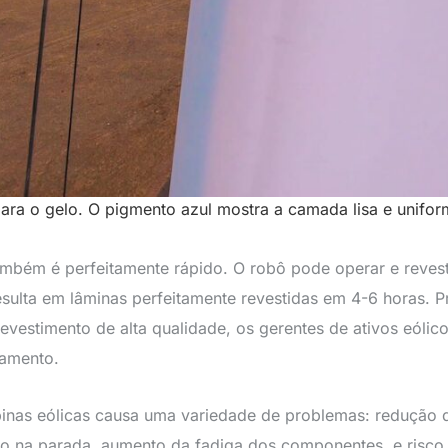
para o gelo. O pigmento azul mostra a camada lisa e unifor
mbém é perfeitamente rápido. O robô pode operar e revest
esulta em lâminas perfeitamente revestidas em 4-6 horas. P
evestimento de alta qualidade, os gerentes de ativos eólic
lamento.
binas eólicas causa uma variedade de problemas: redução 
o na parada, aumento da fadiga dos componentes, e risco 