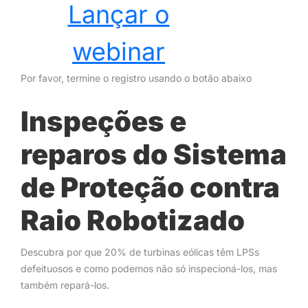
Lançar o
webinar
Por favor, termine o registro usando o botão abaixo
Inspeções e
reparos do Sistema
de Proteção contra
Raio Robotizado
Descubra por que 20% de turbinas eólicas têm LPSs
defeituosos e como podemos não só inspecioná-los, mas
também repará-los.