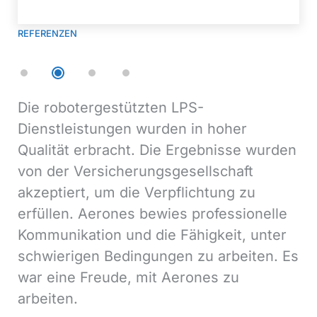
REFERENZEN
Die robotergestützten LPS-
Ae
Dienstleistungen wurden in hoher
Se
t
Qualität erbracht. Die Ergebnisse wurden
10
von der Versicherungsgesellschaft
Ga
Wir
akzeptiert, um die Verpflichtung zu
Ro
i
erfüllen. Aerones bewies professionelle
ho
Kommunikation und die Fähigkeit, unter
du
schwierigen Bedingungen zu arbeiten. Es
Ta
r
war eine Freude, mit Aerones zu
arbeiten.