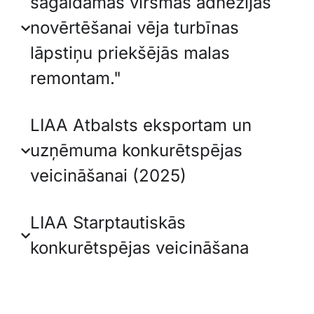
sagaidāmās virsmas adhēzijas
novērtēšanai vēja turbīnas
lāpstiņu priekšējās malas
remontam."
LIAA Atbalsts eksportam un
uzņēmuma konkurētspējas
veicināšanai (2025)
LIAA Starptautiskās
konkurētspējas veicināšana