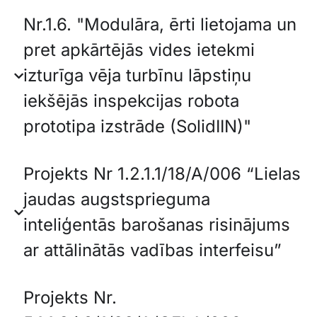
Nr.1.6. "Modulāra, ērti lietojama un
pret apkārtējās vides ietekmi
izturīga vēja turbīnu lāpstiņu
iekšējās inspekcijas robota
prototipa izstrāde (SolidIIN)"
Projekts Nr 1.2.1.1/18/A/006 “Lielas
jaudas augstsprieguma
inteliģentās barošanas risinājums
ar attālinātās vadības interfeisu”
Projekts Nr.