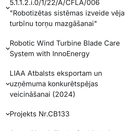
5.1.1.2.i.0/1/22/A/CFLA/006
"Robotizētas sistēmas izveide vēja
turbīnu torņu mazgāšanai"
Robotic Wind Turbine Blade Care
System with InnoEnergy
LIAA Atbalsts eksportam un
uzņēmuma konkurētspējas
veicināšanai (2024)
Projekts Nr.CB133