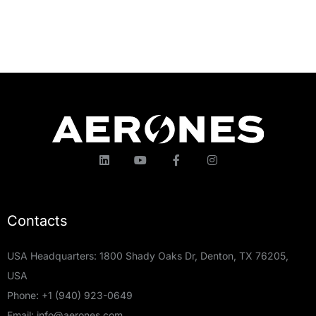
Contacts
USA Headquarters: 1800 Shady Oaks Dr, Denton, TX 76205,
USA
Phone:
+1 (940) 923-0649
Email:
info@aerones.com