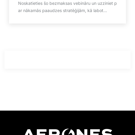
Noskatieties šo bezmaksas vebināru un uzziniet p
ar nākamās paaudzes stratēģijām, kā labot...