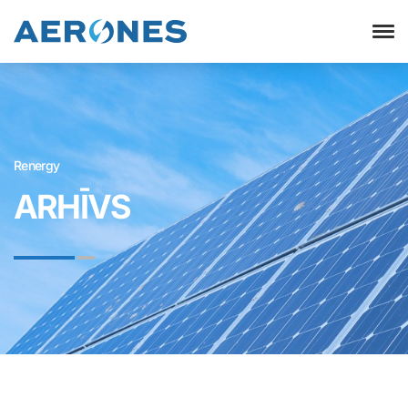
Renergy
ARHĪVS