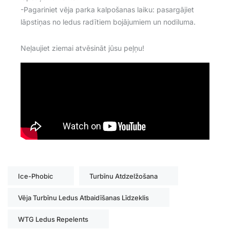
-Pagariniet vēja parka kalpošanas laiku: pasargājiet
lāpstiņas no ledus radītiem bojājumiem un nodiluma.
Neļaujiet ziemai atvēsināt jūsu peļņu!
Ice-Phobic
Turbīnu Atdzelžošana
Vēja Turbīnu Ledus Atbaidīšanas Līdzeklis
WTG Ledus Repelents