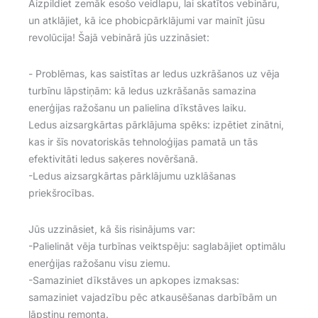
Aizpildiet zemāk esošo veidlapu, lai skatītos vebināru,
un atklājiet, kā ice phobicpārklājumi var mainīt jūsu
revolūcija! Šajā vebinārā jūs uzzināsiet:
- Problēmas, kas saistītas ar ledus uzkrāšanos uz vēja
turbīnu lāpstiņām: kā ledus uzkrāšanās samazina
enerģijas ražošanu un palielina dīkstāves laiku.
Ledus aizsargkārtas pārklājuma spēks: izpētiet zinātni,
kas ir šīs novatoriskās tehnoloģijas pamatā un tās
efektivitāti ledus saķeres novēršanā.
-Ledus aizsargkārtas pārklājumu uzklāšanas
priekšrocības.
Jūs uzzināsiet, kā šis risinājums var:
-Palielināt vēja turbīnas veiktspēju: saglabājiet optimālu
enerģijas ražošanu visu ziemu.
-Samaziniet dīkstāves un apkopes izmaksas:
samaziniet vajadzību pēc atkausēšanas darbībām un
lāpstiņu remonta.