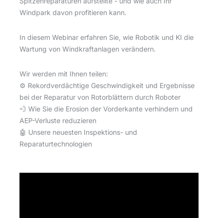
Spitzenreparaturen aufstellte - und wie auch Ihr
Windpark davon profitieren kann.
In diesem Webinar erfahren Sie, wie Robotik und KI die
Wartung von Windkraftanlagen verändern.
Wir werden mit Ihnen teilen:
⚙️ Rekordverdächtige Geschwindigkeit und Ergebnisse
bei der Reparatur von Rotorblättern durch Roboter
💨 Wie Sie die Erosion der Vorderkante verhindern und
AEP-Verluste reduzieren
🤖 Unsere neuesten Inspektions- und
Reparaturtechnologien