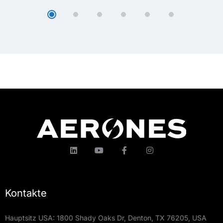
Kontakte
Hauptsitz USA: 1800 Shady Oaks Dr, Denton, TX 76205, USA