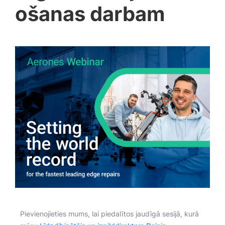
ošanas darbam
Pievienojieties mums, lai piedalītos jaudīgā sesijā, kurā