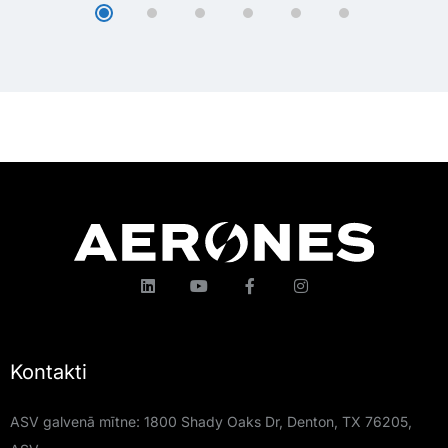
Kontakti
ASV galvenā mītne: 1800 Shady Oaks Dr, Denton, TX 76205,