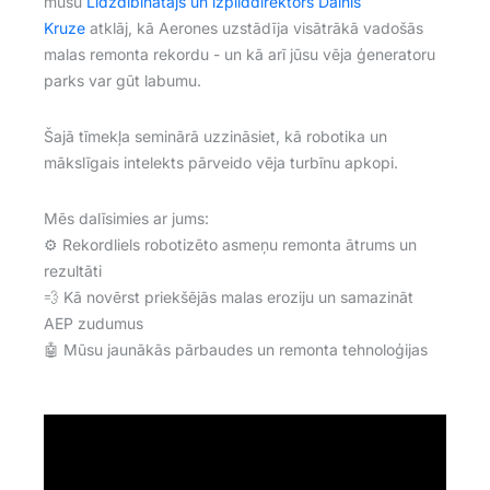
mūsu
Līdzdibinātājs un izpilddirektors Dainis
Kruze
atklāj, kā Aerones uzstādīja visātrākā vadošās
malas remonta rekordu - un kā arī jūsu vēja ģeneratoru
parks var gūt labumu.
Šajā tīmekļa seminārā uzzināsiet, kā robotika un
mākslīgais intelekts pārveido vēja turbīnu apkopi.
Mēs dalīsimies ar jums:
⚙️ Rekordliels robotizēto asmeņu remonta ātrums un
rezultāti
💨 Kā novērst priekšējās malas eroziju un samazināt
AEP zudumus
🤖 Mūsu jaunākās pārbaudes un remonta tehnoloģijas