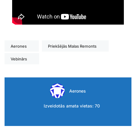
Aerones
Priekšējās Malas Remonts
Vebinārs
Aerones
Izveidotās amata vietas: 70