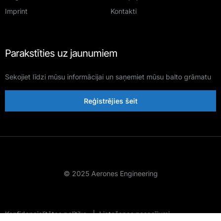
Imprint
Kontakti
Parakstīties uz jaunumiem
Sekojiet līdzi mūsu informācijai un saņemiet mūsu balto grāmatu
Reģistrējies šeit
© 2025 Aerones Engineering
Konfidencialitātes politika
|
Lietošanas nosacījumi