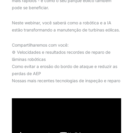
mais rápidos - e como o seu parque eólico também
pode se beneficiar.
Neste webinar, você saberá como a robótica e a IA
estão transformando a manutenção de turbinas eólicas.
Compartilharemos com você:
⚙️ Velocidades e resultados recordes de reparo de
lâminas robóticas
Como evitar a erosão do bordo de ataque e reduzir as
perdas de AEP
Nossas mais recentes tecnologias de inspeção e reparo