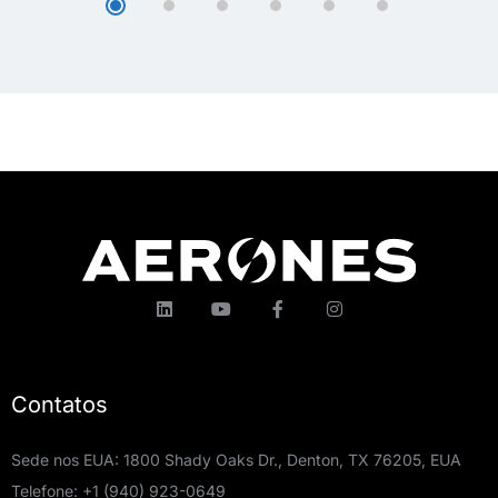
Contatos
Sede nos EUA: 1800 Shady Oaks Dr., Denton, TX 76205, EUA
Telefone:
+1 (940) 923-0649